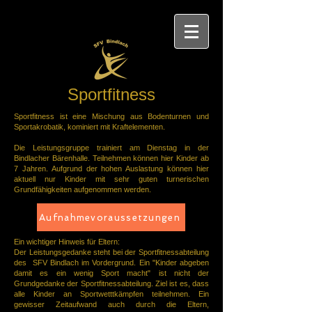
Sportfitness
Sportfitness ist eine Mischung aus Bodenturnen und
Sportakrobatik, kominiert mit Kraftelementen.
Die Leistungsgruppe trainiert am Dienstag in der
Bindlacher Bärenhalle. Teilnehmen können hier Kinder ab
7 Jahren. Aufgrund der hohen Auslastung können hier
aktuell
nur Kinder mit sehr guten turnerischen
Grundfähigkeiten aufgenommen werden.
Aufnahmevoraussetzungen
Ein wichtiger Hinweis für Eltern:
Der Leistungsgedanke steht bei der Sportfitnessabteilung
des SFV
Bindlach
im Vordergrund. Ein "Kinder abgeben
damit es ein wenig Sport macht" ist nicht der
Grundgedanke der Sportfitnessabteilung. Ziel ist es, dass
alle Kinder an Sportwetttkämpfen teilnehmen. Ein
gewisser Zeitaufwand auch durch die Eltern,